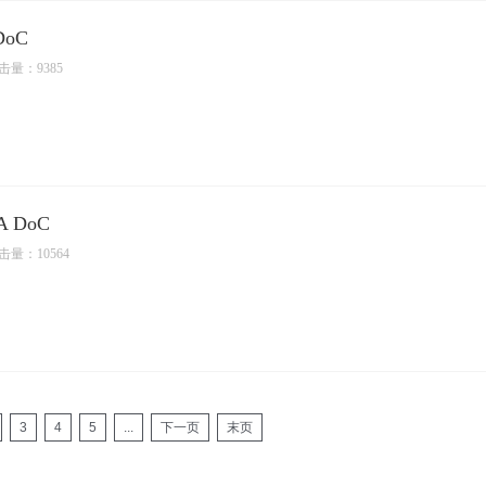
DoC
击量：9385
A DoC
击量：10564
3
4
5
...
下一页
末页